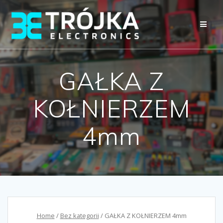
Przejdź
do
treści
GAŁKA Z
KOŁNIERZEM
4mm
Home
/
Bez kategorii
/ GAŁKA Z KOŁNIERZEM 4mm