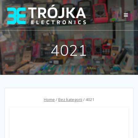
Przejdź
do
treści
4021
Home
/
Bez kategorii
/ 4021