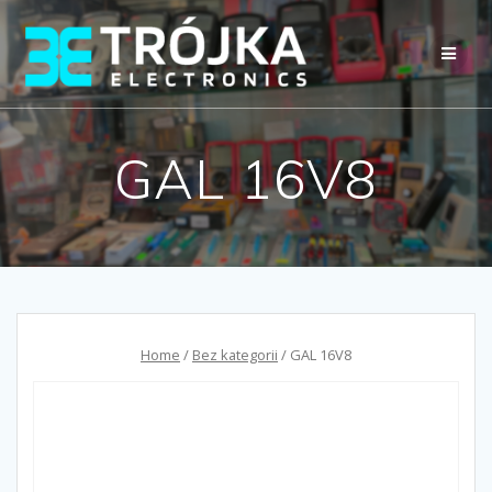
Przejdź
do
treści
GAL 16V8
Home
/
Bez kategorii
/ GAL 16V8