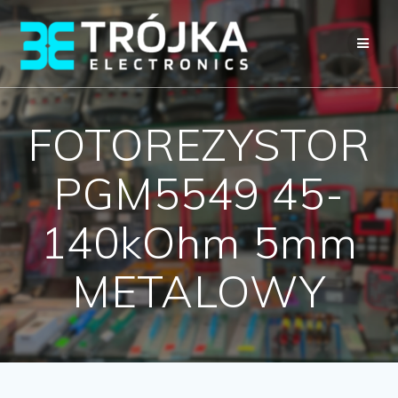
Przejdź
do
treści
FOTOREZYSTOR
PGM5549 45-
140kOhm 5mm
METALOWY