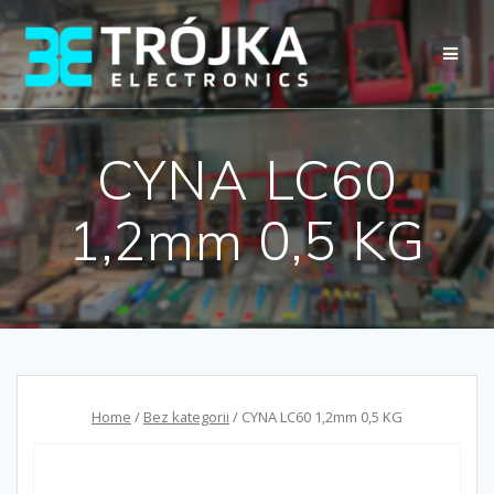
Przejdź
do
treści
CYNA LC60
1,2mm 0,5 KG
Home
/
Bez kategorii
/ CYNA LC60 1,2mm 0,5 KG