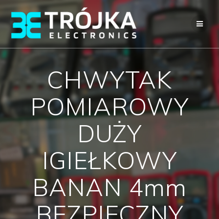
Przejdź
do
treści
CHWYTAK
POMIAROWY
DUŻY
IGIEŁKOWY
BANAN 4mm
BEZPIECZNY