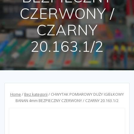
CZERWONY /
CZARNY
20.163.1/2
Home
/
Bez kategorii
/ CHWYTAK POMIAROWY DUŻY IGIEŁKOWY
BANAN 4mm BEZPIECZNY CZERWONY / CZARNY 20.163.1/2