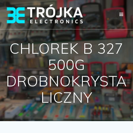
Przejdź
do
treści
CHLOREK B 327
500G
DROBNOKRYSTA
LICZNY