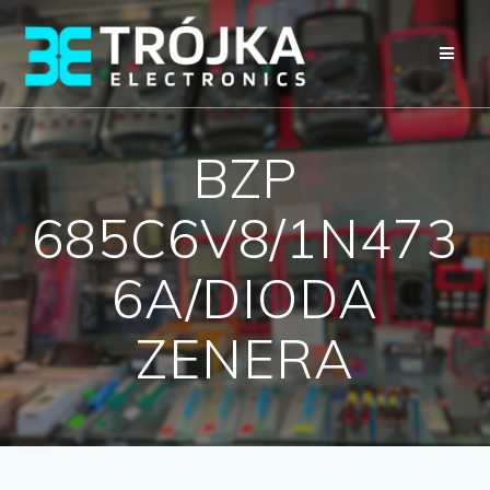
Przejdź
do
treści
BZP
685C6V8/1N473
6A/DIODA
ZENERA