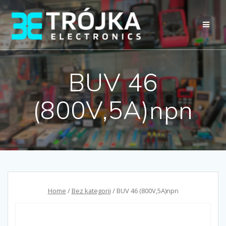
Przejdź
do
treści
BUV 46
(800V,5A)npn
Home
/
Bez kategorii
/ BUV 46 (800V,5A)npn