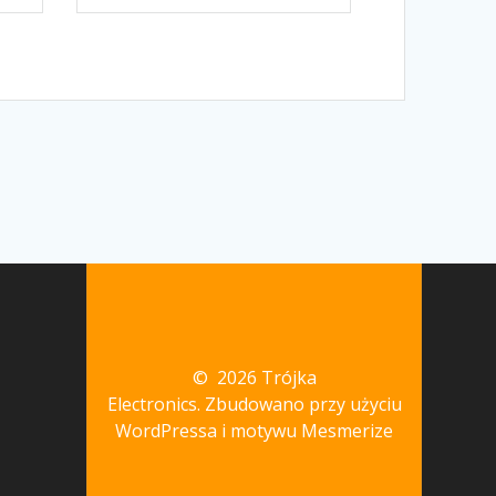
© 2026 Trójka
Electronics. Zbudowano przy użyciu
WordPressa i
motywu Mesmerize