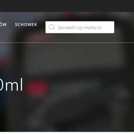
Products
TÓW
SCHOWEK
search
0ml