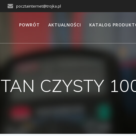
pocztainternet@trojka.pl
POWRÓT
AKTUALNOŚCI
KATALOG PRODUK
TAN CZYSTY 10