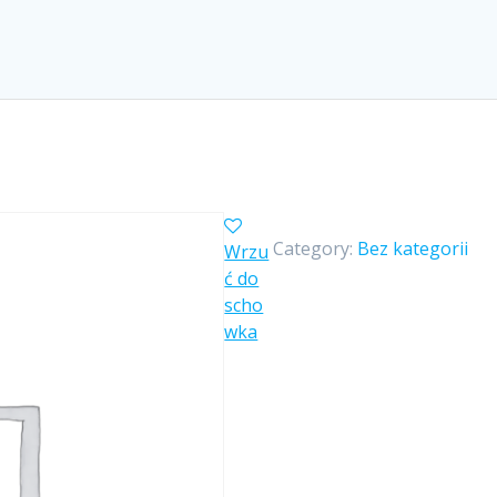
Category:
Bez kategorii
Wrzu
ć do
scho
wka