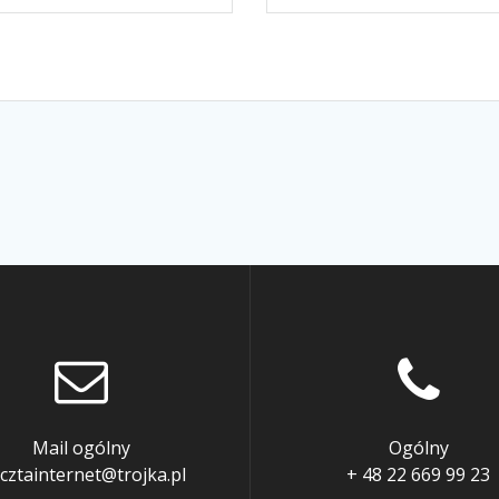
Mail ogólny
Ogólny
cztainternet@trojka.pl
+ 48 22 669 99 23