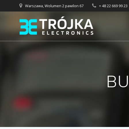
Przejdź
Warszawa, Wolumen 2 pawilon 67
+ 48 22 669 99 23
do
treści
BU