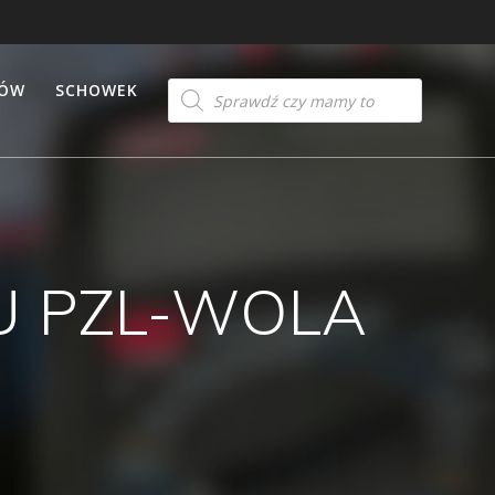
Products
TÓW
SCHOWEK
search
U PZL-WOLA