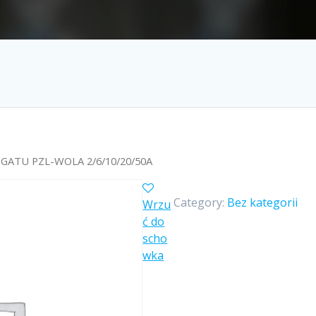
EGATU PZL-WOLA 2/6/10/20/50A
Category:
Bez kategorii
Wrzu
ć do
scho
wka