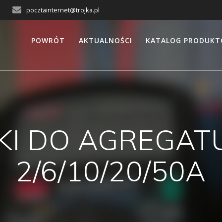
pocztainternet@trojka.pl
POWRÓT
AKTUALNOŚCI
KATALOG PRODUK
IKI DO AGREGAT
2/6/10/20/50A