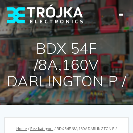
Przejdź
do
treści
BDX 54F
/8A,160V
DARLINGTON P /
Home
/
Bez kategorii
/ BDX 54F /8A,160V DARLINGTON P /