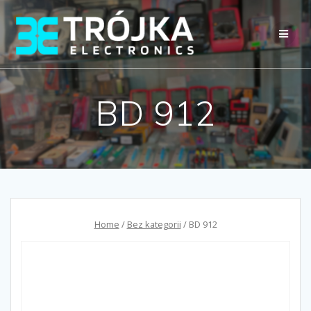
Przejdź
do
treści
BD 912
Home
/
Bez kategorii
/ BD 912