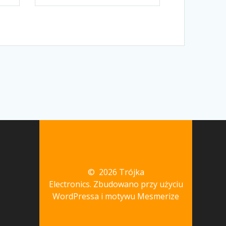
© 2026 Trójka
Electronics. Zbudowano przy użyciu
WordPressa i
motywu Mesmerize