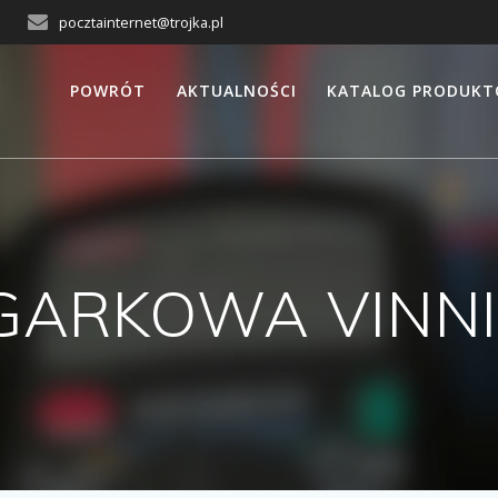
pocztainternet@trojka.pl
POWRÓT
AKTUALNOŚCI
KATALOG PRODUK
GARKOWA VINNI