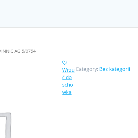
INNIC AG 5/0754
Category:
Bez kategorii
Wrzu
ć do
scho
wka