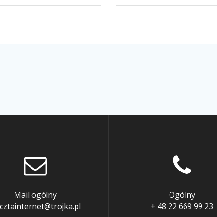
Mail ogólny
Ogólny
cztainternet@trojka.pl
+ 48 22 669 99 23