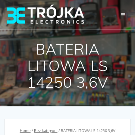
Przejdź
do
treści
BATERIA
LITOWA LS
14250 3,6V
Home
/
Bez kategorii
/ BATERIA LITOWA LS 14250 3,6V