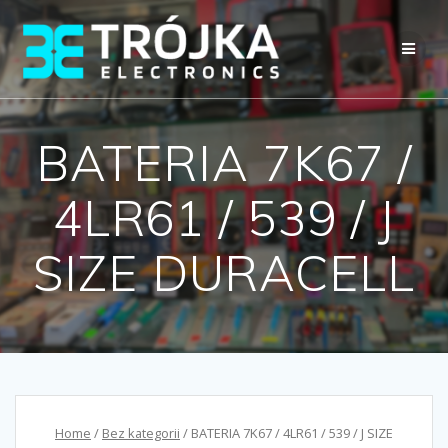
Przejdź
do
treści
BATERIA 7K67 /
4LR61 / 539 / J
SIZE DURACELL
Home
/
Bez kategorii
/ BATERIA 7K67 / 4LR61 / 539 / J SIZE