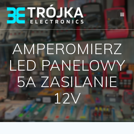
Przejdź
do
treści
AMPEROMIERZ
LED PANELOWY
5A ZASILANIE
12V