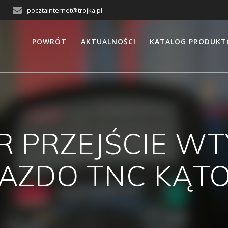
pocztainternet@trojka.pl
POWRÓT
AKTUALNOŚCI
KATALOG PRODUK
 PRZEJŚCIE WT
IAZDO TNC KĄT