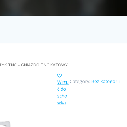
WTYK TNC – GNIAZDO TNC KĄTOWY
Category:
Bez kategorii
Wrzu
ć do
scho
wka