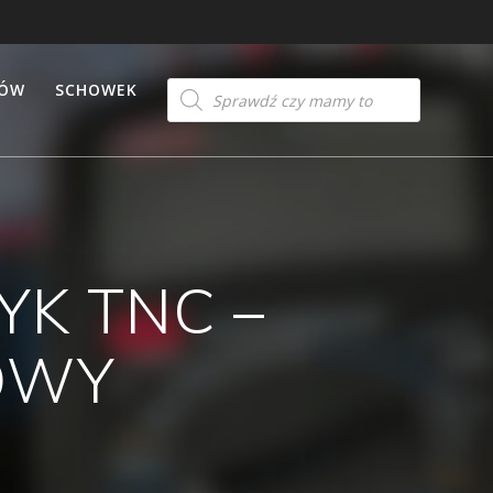
Products
TÓW
SCHOWEK
search
YK TNC –
OWY