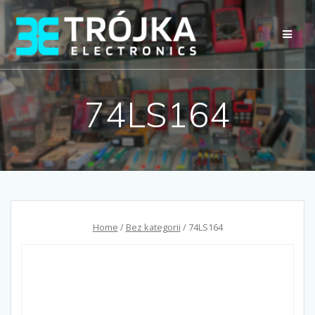
Przejdź
do
treści
74LS164
Home
/
Bez kategorii
/ 74LS164