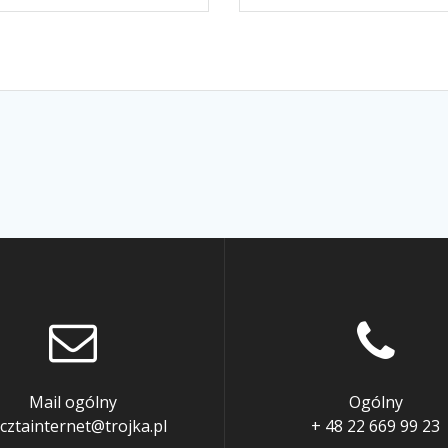
Mail ogólny
Ogólny
cztainternet@trojka.pl
+ 48 22 669 99 23