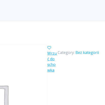
Category:
Bez kategorii
Wrzu
ć do
scho
wka