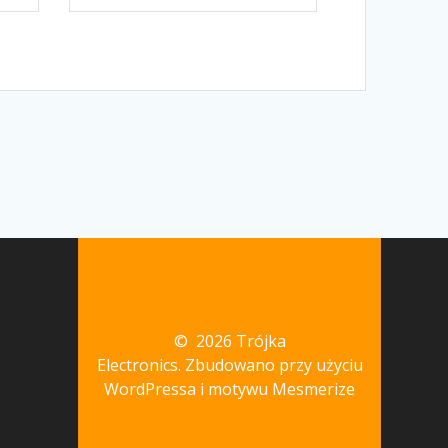
© 2026 Trójka
Electronics. Zbudowano przy użyciu
WordPressa i
motywu Mesmerize