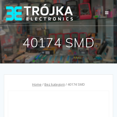
Przejdź
do
treści
40174 SMD
Home
/
Bez kategorii
/ 40174 SMD