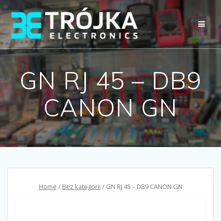
Przejdź
do
treści
GN RJ 45 – DB9
CANON GN
Home
/
Bez kategorii
/ GN RJ 45 – DB9 CANON GN