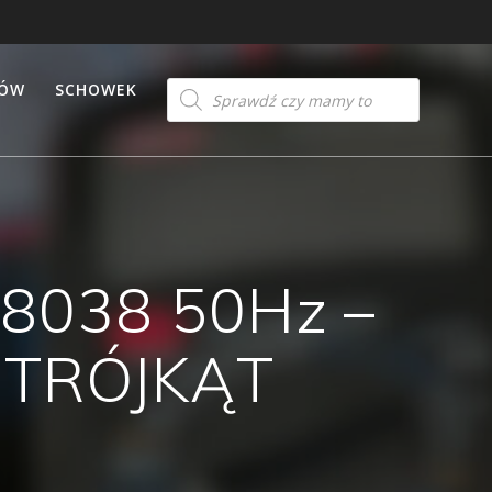
Products
TÓW
SCHOWEK
search
8038 50Hz –
 TRÓJKĄT