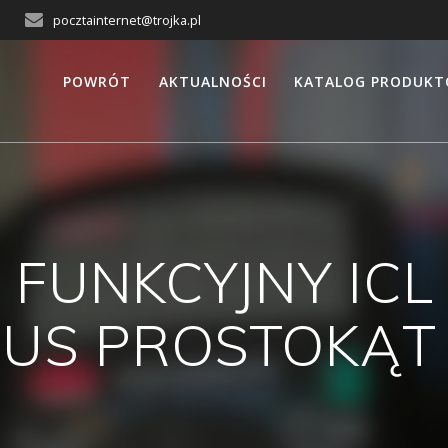
pocztainternet@trojka.pl
POWRÓT
AKTUALNOŚCI
KATALOG PRODUK
FUNKCYJNY ICL 
NUS PROSTOKĄT