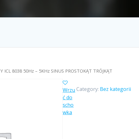
 ICL 8038 50Hz – 5KHz SINUS PROSTOKĄT TRÓJKĄT
Category:
Bez kategorii
Wrzu
ć do
scho
wka