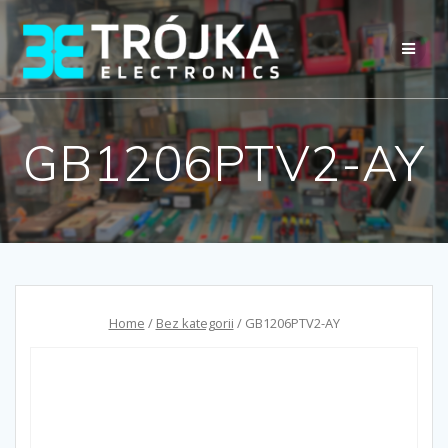
Przejdź
do
treści
GB1206PTV2-AY
Home
/
Bez kategorii
/ GB1206PTV2-AY