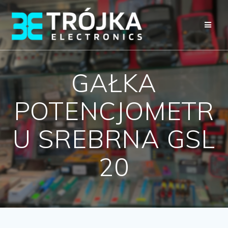
Przejdź
do
treści
GAŁKA
POTENCJOMETR
U SREBRNA GSL
20