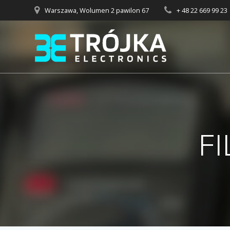
Przejdź
Warszawa, Wolumen 2 pawilon 67
+ 48 22 669 99 23
do
treści
F