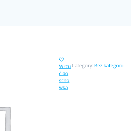
Category:
Bez kategorii
Wrzu
ć do
scho
wka