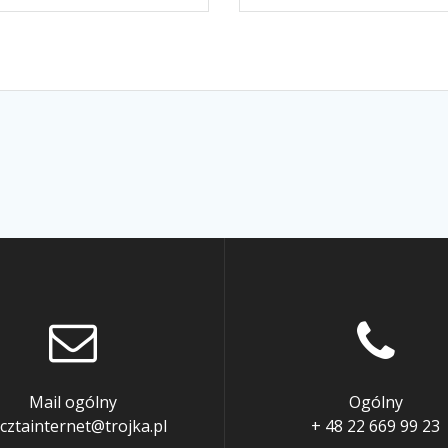
Mail ogólny
Ogólny
cztainternet@trojka.pl
+ 48 22 669 99 23