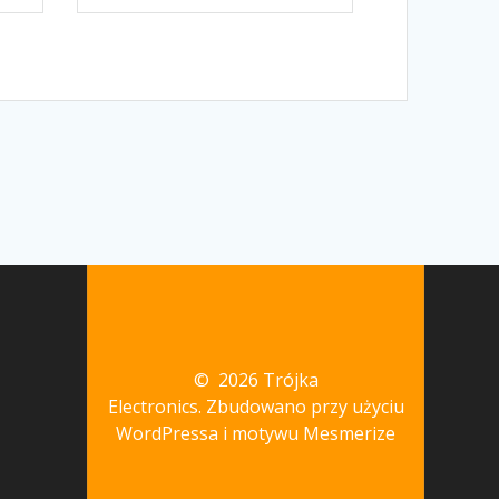
© 2026 Trójka
Electronics. Zbudowano przy użyciu
WordPressa i
motywu Mesmerize