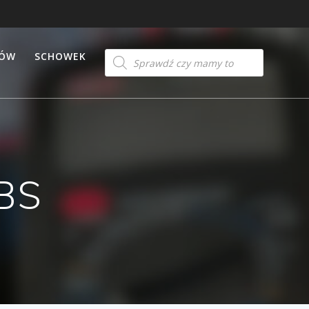
Products
TÓW
SCHOWEK
search
BS