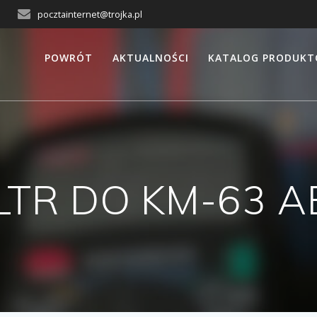
pocztainternet@trojka.pl
POWRÓT
AKTUALNOŚCI
KATALOG PRODUK
ILTR DO KM-63 A