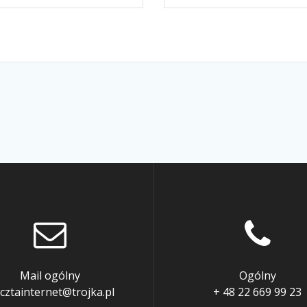
Mail ogólny
Ogólny
cztainternet@trojka.pl
+ 48 22 669 99 23