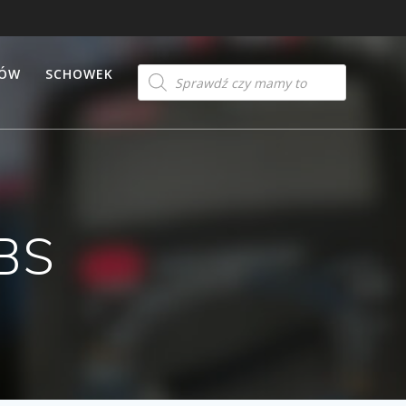
Products
TÓW
SCHOWEK
search
BS