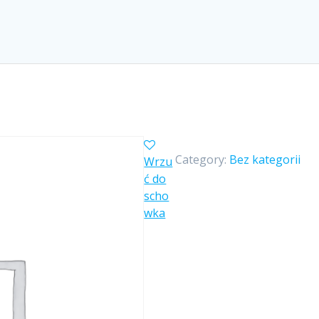
Category:
Bez kategorii
Wrzu
ć do
scho
wka