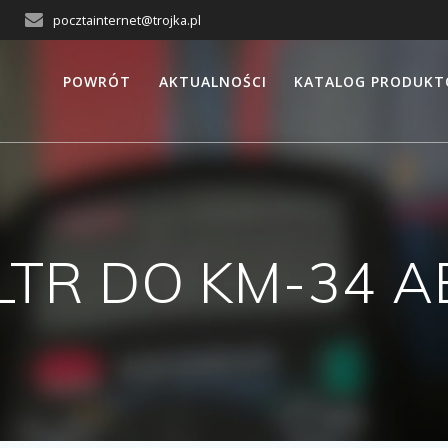
pocztainternet@trojka.pl
POWRÓT
AKTUALNOŚCI
KATALOG PRODUK
ILTR DO KM-34 A