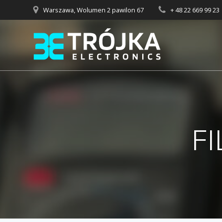
Przejdź
Warszawa, Wolumen 2 pawilon 67
+ 48 22 669 99 23
do
treści
F