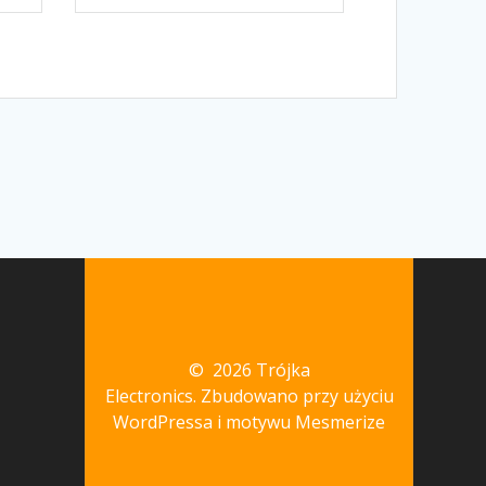
© 2026 Trójka
Electronics. Zbudowano przy użyciu
WordPressa i
motywu Mesmerize