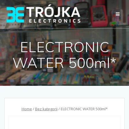
Przejdź
do
treści
ELECTRONIC
WATER 500ml*
Home
/
Bez kategorii
/ ELECTRONIC WATER 500ml*