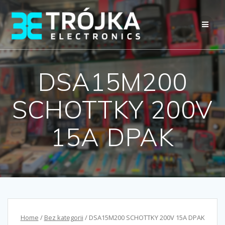
Przejdź
do
treści
DSA15M200
SCHOTTKY 200V
15A DPAK
Home
/
Bez kategorii
/ DSA15M200 SCHOTTKY 200V 15A DPAK