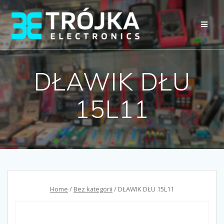
Przejdź
do
treści
DŁAWIK DŁU
15L11
Home
/
Bez kategorii
/ DŁAWIK DŁU 15L11