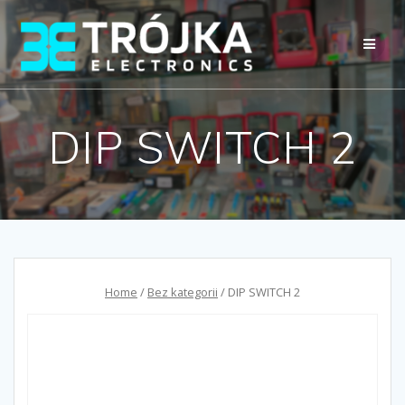
Przejdź
do
treści
DIP SWITCH 2
Home
/
Bez kategorii
/ DIP SWITCH 2