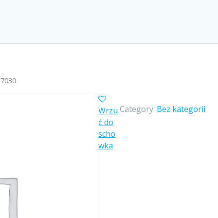
 7030
Category:
Bez kategorii
Wrzu
ć do
scho
wka