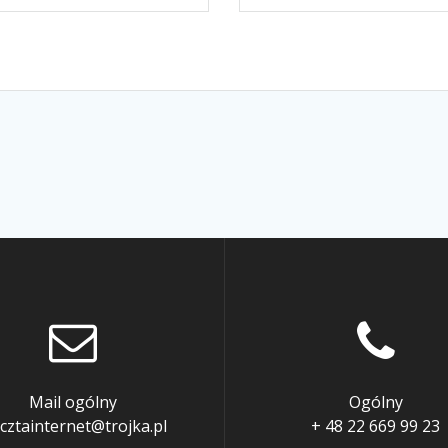
Mail ogólny
Ogólny
cztainternet@trojka.pl
+ 48 22 669 99 23