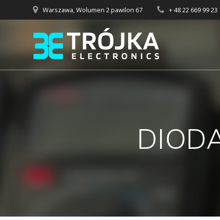
Przejdź
Warszawa, Wolumen 2 pawilon 67
+ 48 22 669 99 23
do
treści
DIODA