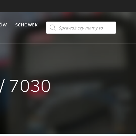
Products
TÓW
SCHOWEK
search
/ 7030