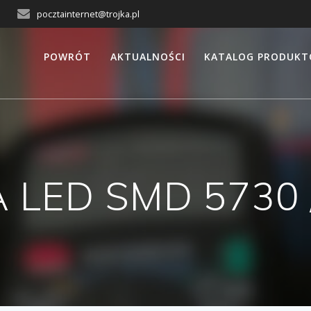
pocztainternet@trojka.pl
POWRÓT
AKTUALNOŚCI
KATALOG PRODUK
 LED SMD 5730 