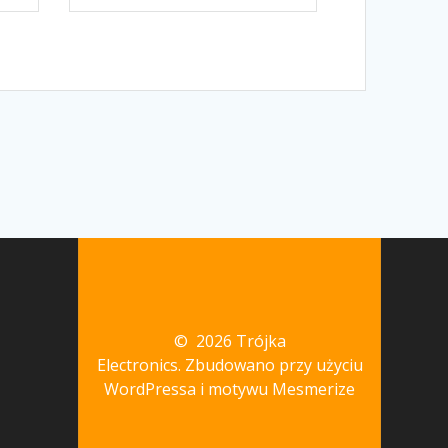
© 2026 Trójka
Electronics. Zbudowano przy użyciu
WordPressa i
motywu Mesmerize