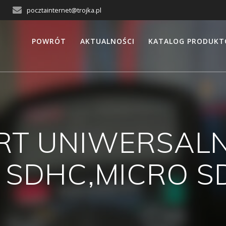
pocztainternet@trojka.pl
POWRÓT
AKTUALNOŚCI
KATALOG PRODUK
ART UNIWERSALN
 SDHC,MICRO S