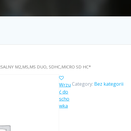
RSALNY M2,MS,MS DUO, SDHC,MICRO SD HC*
Category:
Bez kategorii
Wrzu
ć do
scho
wka