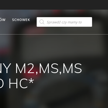
Products
TÓW
SCHOWEK
search
Y M2,MS,MS
D HC*