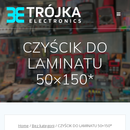
Przejdź
do
treści
CZYŚCIK DO
LAMINATU
50×150*
Home
/
Bez kategorii
/ CZYŚCIK DO LAMINATU 50×150*