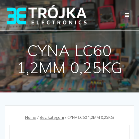
Przejdź
do
treści
CYNA LC60
1,2MM 0,25KG
Home
/
Bez kategorii
/ CYNA LC60 1,2MM 0,25KG