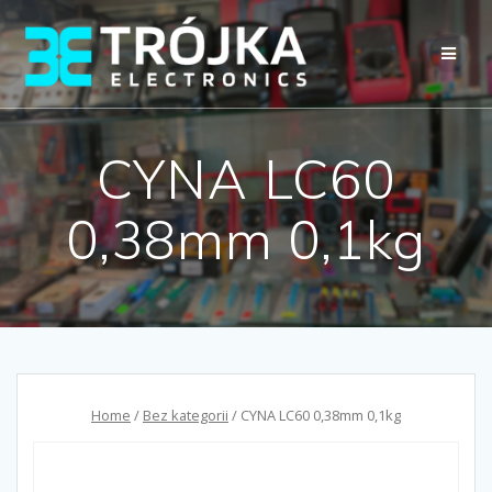
Przejdź
do
treści
CYNA LC60
0,38mm 0,1kg
Home
/
Bez kategorii
/ CYNA LC60 0,38mm 0,1kg