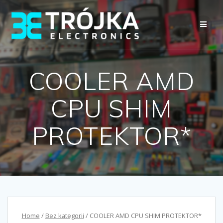
Przejdź
do
treści
COOLER AMD
CPU SHIM
PROTEKTOR*
Home
/
Bez kategorii
/ COOLER AMD CPU SHIM PROTEKTOR*