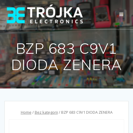
Przejdź
do
treści
BZP 683 C9V1
DIODA ZENERA
Home
/
Bez kategorii
/ BZP 683 C9V1 DIODA ZENERA