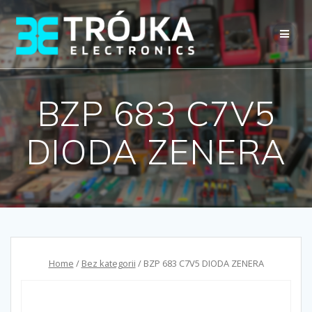
Przejdź
do
treści
BZP 683 C7V5
DIODA ZENERA
Home
/
Bez kategorii
/ BZP 683 C7V5 DIODA ZENERA