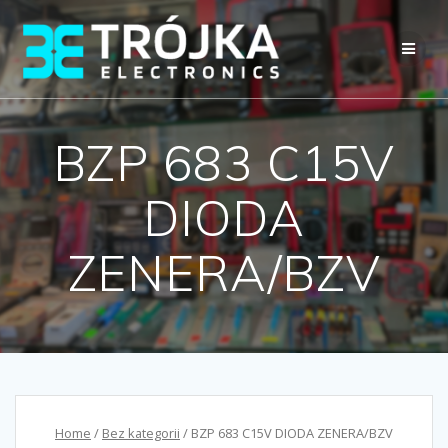
Przejdź
do
treści
BZP 683 C15V
DIODA
ZENERA/BZV
Home
/
Bez kategorii
/ BZP 683 C15V DIODA ZENERA/BZV