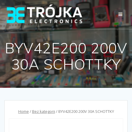
Przejdź
do
treści
BYV42E200 200V
30A SCHOTTKY
Home
/
Bez kategorii
/ BYV42E200 200V 30A SCHOTTKY