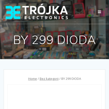
Przejdź
do
treści
BY 299 DIODA
Home
/
Bez kategorii
/ BY 299 DIODA