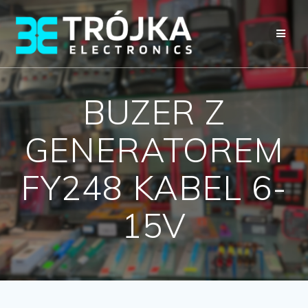
Przejdź
do
treści
BUZER Z
GENERATOREM
FY248 KABEL 6-
15V