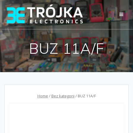
Przejdź
do
treści
BUZ 11A/F
Home
/
Bez kategorii
/ BUZ 11A/F