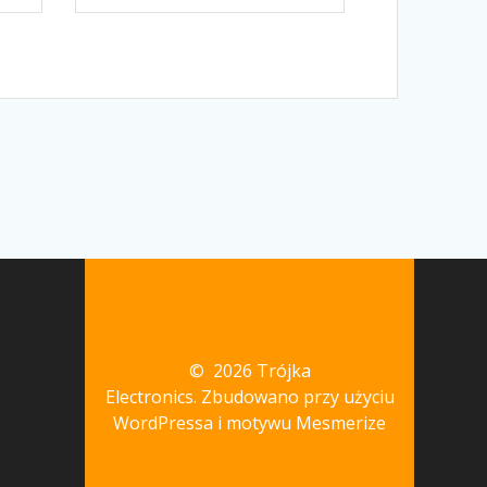
© 2026 Trójka
Electronics. Zbudowano przy użyciu
WordPressa i
motywu Mesmerize