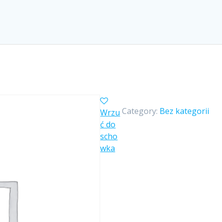
Category:
Bez kategorii
Wrzu
ć do
scho
wka