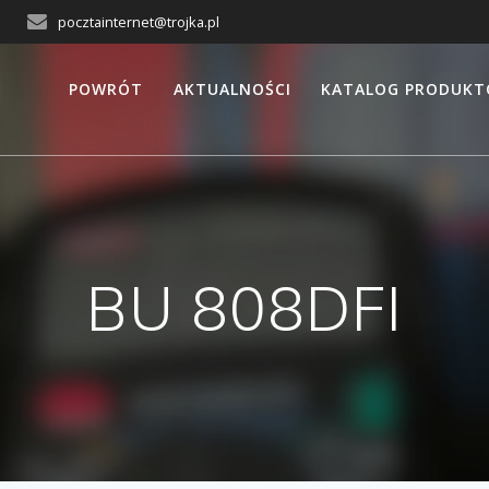
pocztainternet@trojka.pl
POWRÓT
AKTUALNOŚCI
KATALOG PRODUK
BU 808DFI