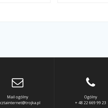
Mail ogólny
Ogólny
cztainternet@trojka.pl
+ 48 22 669 99 23