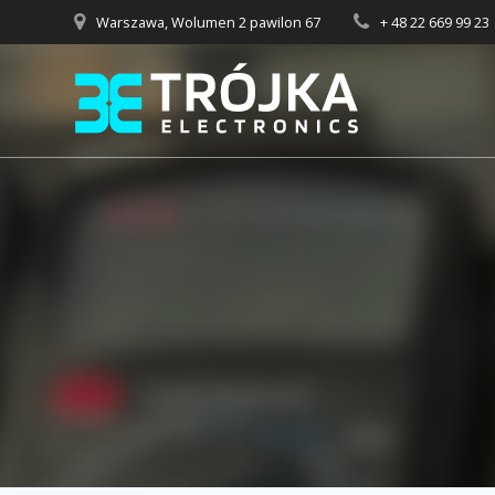
Przejdź
Warszawa, Wolumen 2 pawilon 67
+ 48 22 669 99 23
do
treści