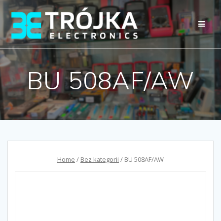
Przejdź
do
treści
BU 508AF/AW
Home
/
Bez kategorii
/ BU 508AF/AW