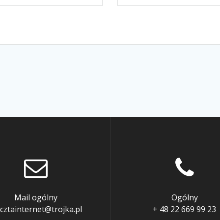
Mail ogólny
Ogólny
cztainternet@trojka.pl
+ 48 22 669 99 23