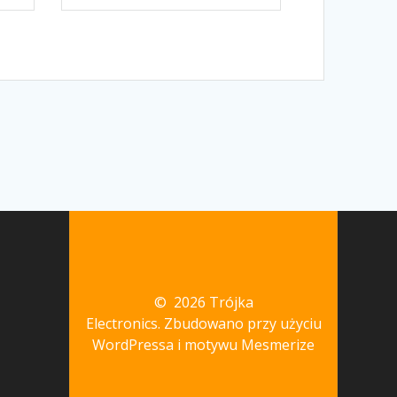
© 2026 Trójka
Electronics. Zbudowano przy użyciu
WordPressa i
motywu Mesmerize