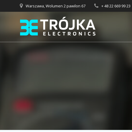
Przejdź
Warszawa, Wolumen 2 pawilon 67
+ 48 22 669 99 23
do
treści