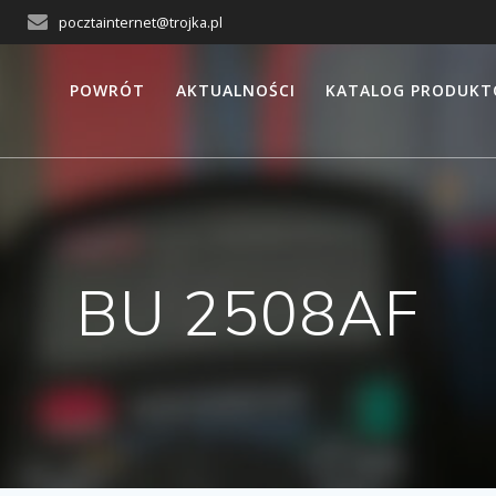
pocztainternet@trojka.pl
POWRÓT
AKTUALNOŚCI
KATALOG PRODUK
BU 2508AF