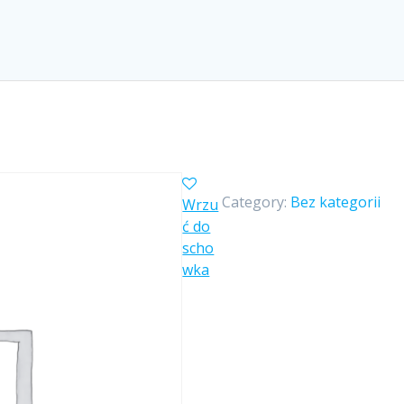
Category:
Bez kategorii
Wrzu
ć do
scho
wka