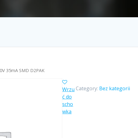
000V 35mA SMD D2PAK
Category:
Bez kategorii
Wrzu
ć do
scho
wka