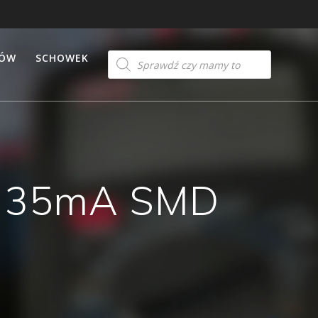
Products
TÓW
SCHOWEK
search
V 35mA SMD