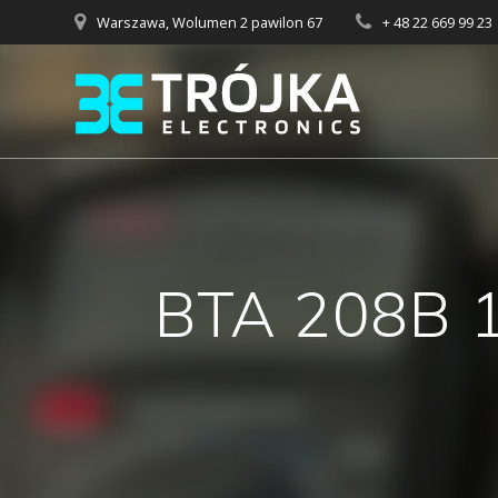
Przejdź
Warszawa, Wolumen 2 pawilon 67
+ 48 22 669 99 23
do
treści
BTA 208B 