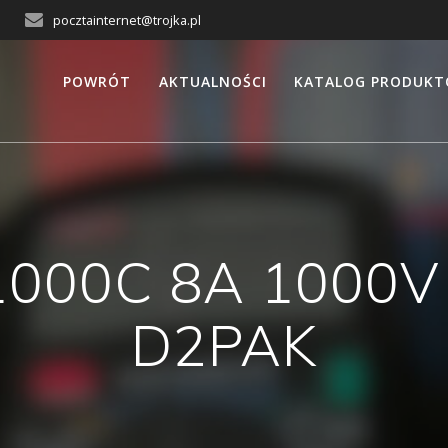
pocztainternet@trojka.pl
POWRÓT
AKTUALNOŚCI
KATALOG PRODUK
1000C 8A 1000
D2PAK