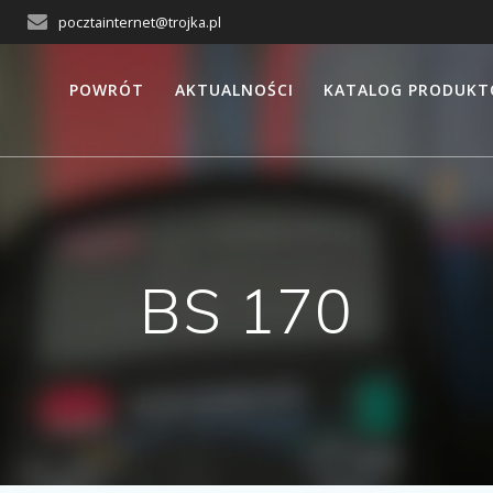
pocztainternet@trojka.pl
POWRÓT
AKTUALNOŚCI
KATALOG PRODUK
BS 170