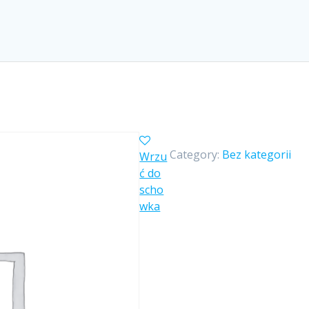
Category:
Bez kategorii
Wrzu
ć do
scho
wka