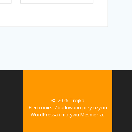
© 2026 Trójka
Electronics. Zbudowano przy użyciu
WordPressa i
motywu Mesmerize