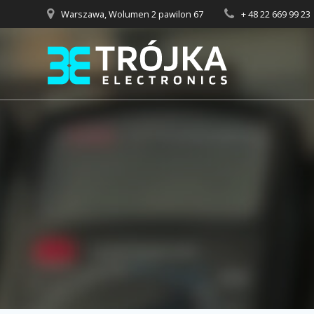
Przejdź
Warszawa, Wolumen 2 pawilon 67
+ 48 22 669 99 23
do
treści