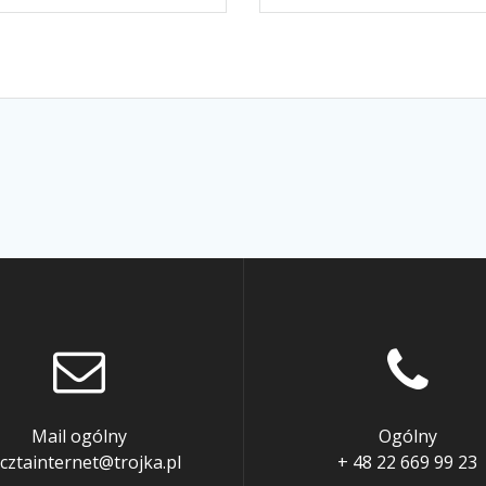
Mail ogólny
Ogólny
cztainternet@trojka.pl
+ 48 22 669 99 23