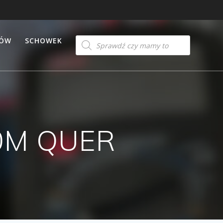
Products
TÓW
SCHOWEK
search
0M QUER