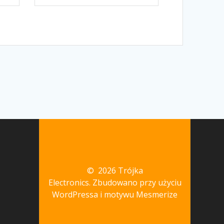
© 2026 Trójka
Electronics. Zbudowano przy użyciu
WordPressa i
motywu Mesmerize