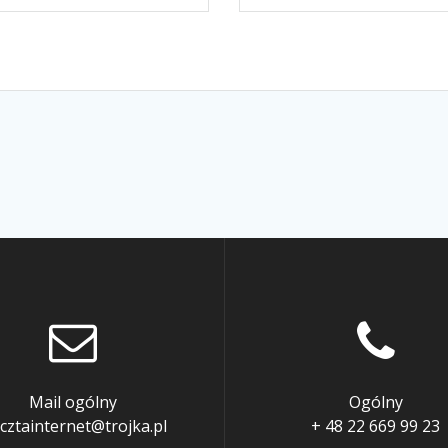
Mail ogólny
Ogólny
cztainternet@trojka.pl
+ 48 22 669 99 23