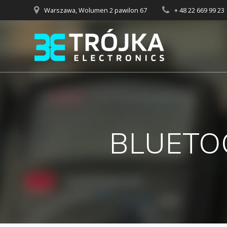
Przejdź
Warszawa, Wolumen 2 pawilon 67
+ 48 22 669 99 23
do
treści
BLUETO