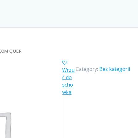
100M QUER
Category:
Bez kategorii
Wrzu
ć do
scho
wka